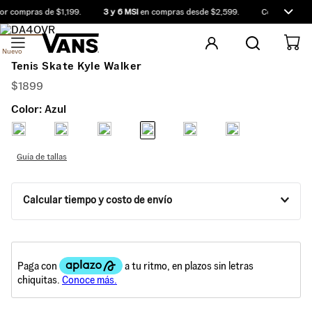
r compras de $1,199.
3 y 6 MSI
en compras desde $2,599.
Compra antes 
Nuevo
Tenis Skate Kyle Walker
$
1899
Color:
Azul
Guía de tallas
Calcular tiempo y costo de envío