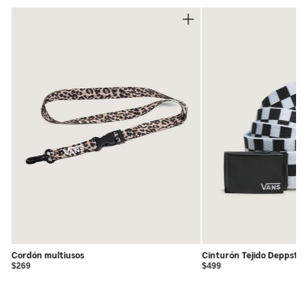
mayor duración
•
Collar acolchado para soporte y confort
•
Insignia clásica Sidestripe™
•
Patch de Kyle Walker
•
Construcción cupsole que combina soporte y
durabilidad
•
Wafflecup™ fusiona soporte tipo cupsole con sensación
de vulcanizado y flexibilidad
•
Cierre de cordones ajustable para un calce seguro
Cordón multiusos
Cinturón Tejido Deppster
$269
$499