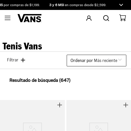
por compras de $1,199.
3 y 6 MSI
en compras desde $2,599.
Compra ante
Tenis Vans
Filtrar
Ordenar por
Más reciente
Resultado de búsqueda (647)