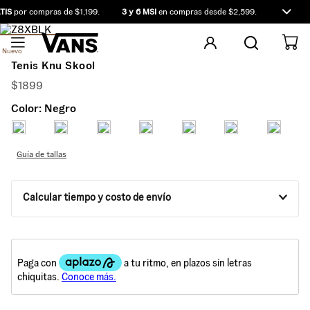
TIS
por compras de $1,199.
3 y 6 MSI
en compras desde $2,599.
Compra a
Nuevo
Tenis Knu Skool
$
1899
Color:
Negro
Guía de tallas
Calcular tiempo y costo de envío