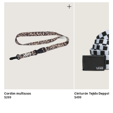
•
Cordones anchos para un estilo atrevido y ajuste seguro
y ajustable
•
Tiradores en el talón para facilitar el calce
•
Sidestripe™ 3D puff que mezcla estilo retro con un
toque moderno
•
Pared lateral de goma con la clásica franja foxing
•
Suela waffle icónica para agarre confiable desde 1966
•
Construcción vulcanizada para un look y sensación
originales
Cordón multiusos
Cinturón Tejido Deppster
$269
$499