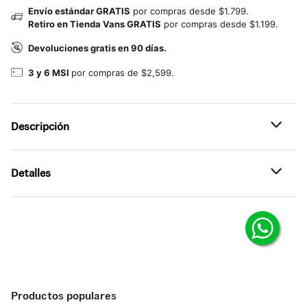
Envío estándar GRATIS
por compras desde $1.799.
Retiro en Tienda Vans GRATIS
por compras desde $1.199.
Devoluciones gratis en 90 días.
3 y 6 MSI
por compras de $2,599.
Descripción
Referencia: VN000Z8XBLK
Detalles
Vans Knu Skool Con actitud ’90s al máximo. Inspirados en
1998, los tenis Knu Skool toman elementos del icónico
Old Skool y los reinterpretan para crear un diseño propio.
•
Tenis de corte bajo reeditados de los ’90
Cordones oversize, lengüeta acolchada y collar plush
reflejan el estilo sin filtros de los ’90, todo sobre la suela
•
Revestimiento de gamuza para un acabado suave y con
vulcanizada clásica de Vans.
textura
•
Lengüeta oversize y collar acolchado para mayor
comodidad
Productos populares