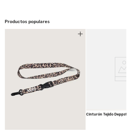
textura
•
Lengüeta oversize y collar acolchado para mayor
comodidad
Productos populares
•
Cordones anchos para un estilo atrevido y ajuste seguro
y ajustable
•
Tiradores en el talón para facilitar el calce
•
Sidestripe™ 3D puff que mezcla estilo retro con un
toque moderno
•
Pared lateral de goma con la clásica franja foxing
•
Suela waffle icónica para agarre confiable desde 1966
•
Construcción vulcanizada para un look y sensación
originales
Cinturón Tejido Deppster