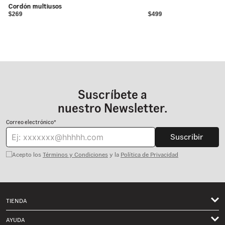
Cordón multiusos
$269
$499
Suscríbete a
nuestro Newsletter.
Correo electrónico*
Suscribir
Acepto los
Términos y Condiciones
y la
Política de Privacidad
TIENDA
Hombre
AYUDA