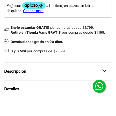
Envío estándar GRATIS
por compras desde $1.799.
Retiro en Tienda Vans GRATIS
por compras desde $1.199.
Devoluciones gratis en 90 días.
3 y 6 MSI
por compras de $2,599.
Descripción
Referencia: VN000D22ZJ9
Detalles
Vans Knu SkoolCon actitud ’90s al máximo. Inspirados en
1998, los tenis Knu Skool toman elementos del icónico
Old Skool y los reinterpretan para crear un diseño propio.
•
Tenis de corte bajo reeditados de los ’90
Cordones oversize, lengüeta acolchada y collar plush
reflejan el estilo sin filtros de los ’90, todo sobre la suela
•
Revestimiento de gamuza para un acabado suave y con
vulcanizada clásica de Vans.