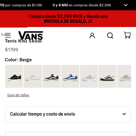
IS
por compras de $1,199.
3 y 6 MSI
en compras desde $2,599.
Compra an
Compra desde $2,599 MXN y llévate una
MOCHILA DE REGALO.
🎁
Nuevo
Tenis Knu Skool
$
1799
Color:
Beige
Guía de tallas
Calcular tiempo y costo de envío