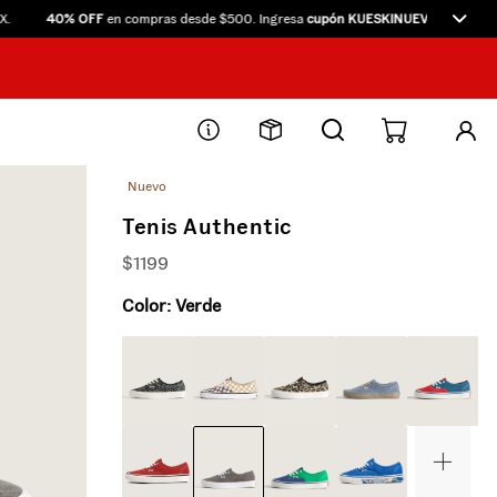
40% OFF
en compras desde $500. Ingresa
cupón KUESKINUEVO40
directame
Nuevo
Tenis Authentic
$
1199
Color:
Verde