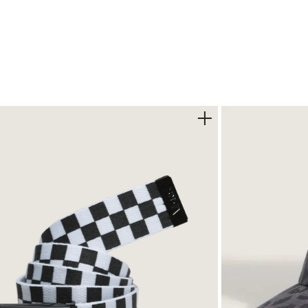
inimalista
as 6. 5+
agarre confiable desde ’66
original