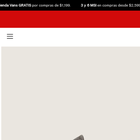
da Vans GRATIS
por compras de $1,199.
3 y 6 MSI
en compras desde $2,599.