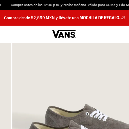
Compra antes de las 12:00 p.m. y recibe mañana. Válido para CDMX y Edo MX.
Compra desde $2,599 MXN y llévate una
MOCHILA DE REGALO.
🎁