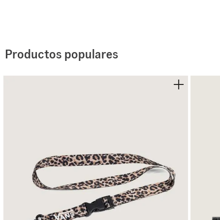
•
Punta de lona para un acabado resistente y clásico
•
Collar sin acolchado y de perfil bajo para un ajuste m
•
Ojales de metal: cuatro en tallas 3. 5 6 y cinco en tall
Productos populares
•
Pared lateral de goma con la clásica franja foxing
•
Agujetas para un ajuste seguro y personalizable
•
Suela waffle de goma con patrón característico para 
•
Construcción vulcanizada para el look y la sensación 