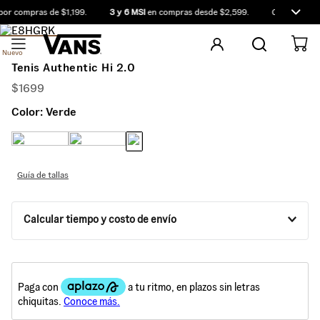
or compras de $1,199.
3 y 6 MSI
en compras desde $2,599.
Compra antes
Nuevo
Tenis Authentic Hi 2.0
$
1699
Color:
Verde
Guía de tallas
Calcular tiempo y costo de envío