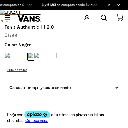
 compras de $1,199.
3 y 6 MSI
en compras desde $2,599.
Compra antes d
Nuevo
Tenis Authentic Hi 2.0
$
1799
Color:
Negro
Guía de tallas
Calcular tiempo y costo de envío