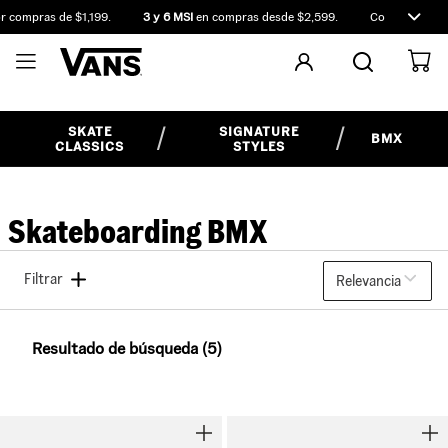
 compras de $1,199.
3 y 6 MSI
en compras desde $2,599.
Compra antes d
SKATE
SIGNATURE
BMX
CLASSICS
STYLES
Skateboarding BMX
Filtrar
Relevancia
Resultado de búsqueda (5)