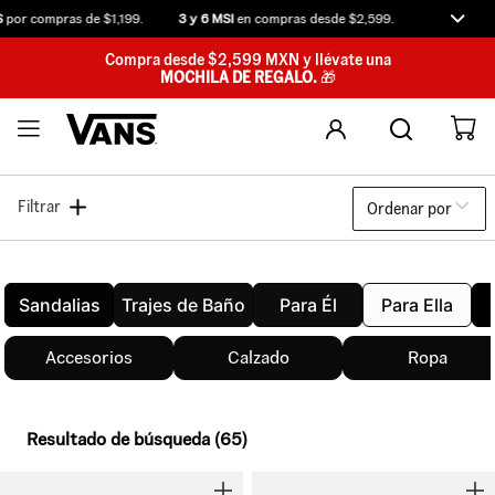
or compras de $1,199.
3 y 6 MSI
en compras desde $2,599.
Compra antes
Compra desde $2,599 MXN y llévate una
MOCHILA DE REGALO.
🎁
Filtrar
Ordenar por
Sandalias
Trajes de Baño
Para Él
Para Ella
Accesorios
Calzado
Ropa
Resultado de búsqueda (65)