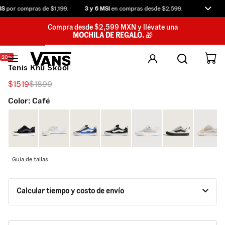
S
por compras de $1,199.
3 y 6 MSI
en compras desde $2,599.
Compra an
Compra desde $2,599 MXN y llévate una
MOCHILA DE REGALO.
🎁
20%
Tenis Knu Skool
$
1519
$
1899
Color:
Café
Guía de tallas
Calcular tiempo y costo de envío