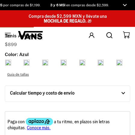
S
por compras de $1,199.
3 y 6 MSI
en compras desde $2,599.
Compra ant
Compra desde $2,599 MXN y llévate una
MOCHILA DE REGALO.
🎁
Tenis Authentic
$
899
Color:
Azul
Guía de tallas
Calcular tiempo y costo de envío