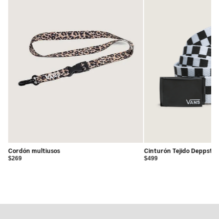
relajado para una sensación cómoda y holgada- Tejido
térmico de peso medio ideal para usar en capas- Diseño
sin mangas para un uso versátil- Escote redondo para un
look clásico y atemporal- Peso del tejido: 220 g-
Composición: 80% algodón, 20% poliéster
Cordón multiusos
Cinturón Tejido Deppster
$269
$499