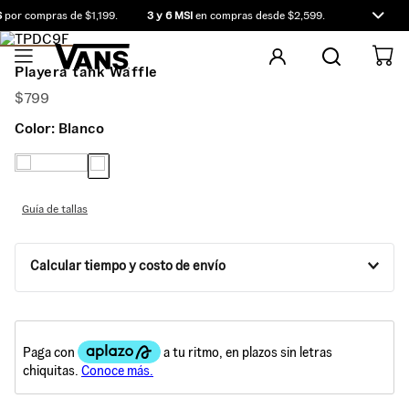
por compras de $1,199.
3 y 6 MSI
en compras desde $2,599.
Compra ante
Playera tank Waffle
$
799
Color:
Blanco
Guía de tallas
Calcular tiempo y costo de envío