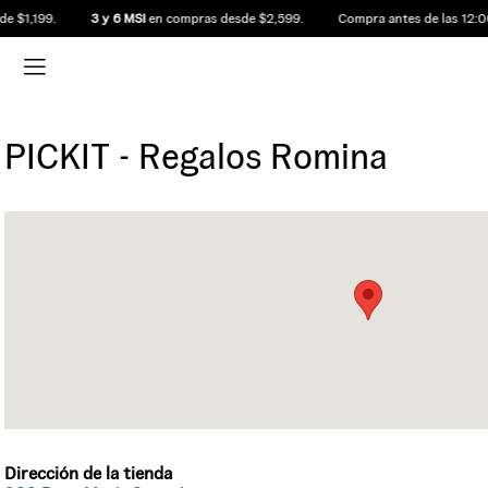
 $1,199.
3 y 6 MSI
en compras desde $2,599.
Compra antes de las 12:00
PICKIT - Regalos Romina
Dirección de la tienda