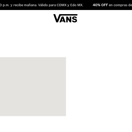
 p.m. y recibe mañana. Válido para CDMX y Edo MX.
40% OFF
en compras des