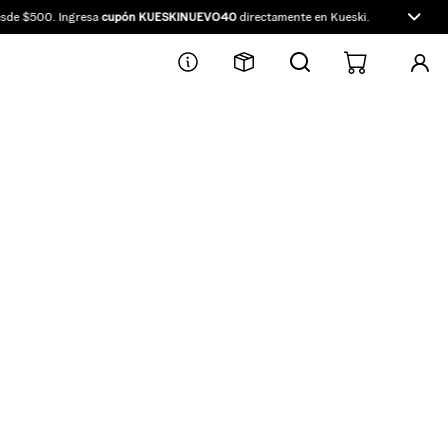
de $500. Ingresa
cupón KUESKINUEVO40
directamente en Kueski.
10% OFF