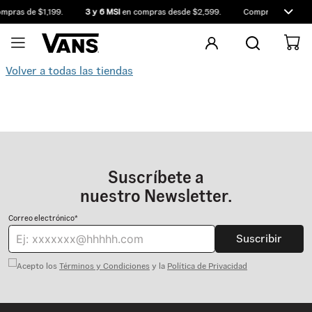
mpras de $1,199.
3 y 6 MSI
en compras desde $2,599.
Compra antes de l
Volver a todas las tiendas
Suscríbete a
nuestro Newsletter.
Correo electrónico*
Suscribir
Acepto los
Términos y Condiciones
y la
Política de Privacidad