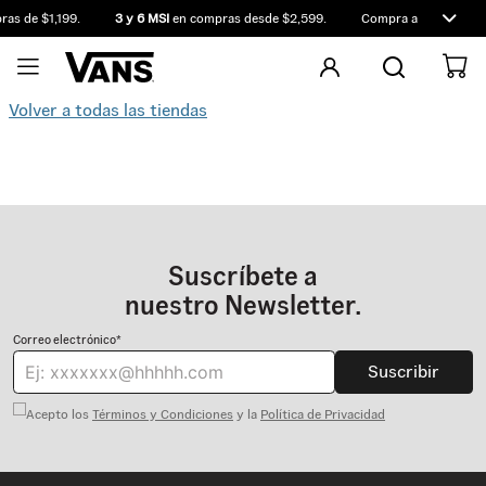
as de $1,199.
3 y 6 MSI
en compras desde $2,599.
Compra antes de las 
Volver a todas las tiendas
Suscríbete a
nuestro Newsletter.
Correo electrónico*
Suscribir
Acepto los
Términos y Condiciones
y la
Política de Privacidad