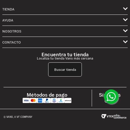
TIENDA
Hombre
AYUDA
Mujer
NOSOTROS
Mis pedidos
Niños
Términos de Uso
CONTACTO
Envíos
Classics
Privacidad
Solicita un Cambio o Devolución Aquí
Contactanos por Whatsapp
Encuentra tu tienda
Skate
Localiza tu tienda Vans más cercana
Historia Vans
Preguntas Frecuentes
Formulario de Contacto
Trabaja con nosotros
Política de Garantía
Buscar tienda
vans.mx@customercare.global
Términos y Condiciones Cambios y Devoluciones
Lunes a Viernes: 09:00 a 19:00 hrs
Términos y Condiciones Campañas
Síguenos
Métodos de pago
Términos y condiciones Hot Sale
Términos y Condiciones Eventos HOV
Aviso de Privacidad y Reglas Skate park HOV CDMX
© VANS, A VF COMPANY
Solicitar Factura