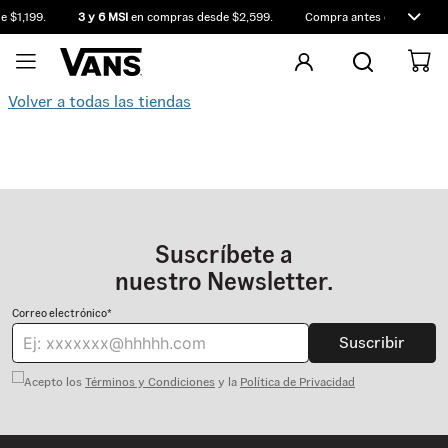
 $1,199.
3 y 6 MSI
en compras desde $2,599.
Compra antes de las 12:00
Volver a todas las tiendas
Suscríbete a
nuestro Newsletter.
Correo electrónico*
Suscribir
Acepto los
Términos y Condiciones
y la
Política de Privacidad