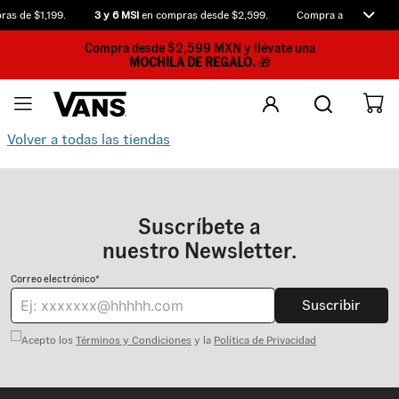
as de $1,199.
3 y 6 MSI
en compras desde $2,599.
Compra antes de las 
Compra desde $2,599 MXN y llévate una
MOCHILA DE REGALO.
🎁
Volver a todas las tiendas
Suscríbete a
nuestro Newsletter.
Correo electrónico*
Suscribir
Acepto los
Términos y Condiciones
y la
Política de Privacidad