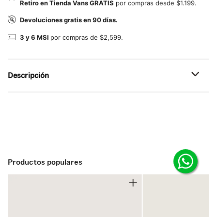
Retiro en Tienda Vans GRATIS
por compras desde $1.199.
Devoluciones gratis en 90 días.
3 y 6 MSI
por compras de $2,599.
Descripción
Referencia: VN000Q99BKA
Forma resistente, interior organizado.
La mochila Scatter ofrece un estilo discreto sin sacrificar
la organización. Su cierre superior con clip y cordón
mantiene todo seguro, mientras que el bolsillo oculto
para teléfono y el clip para llaves facilitan el acceso
Productos populares
rápido. Ideal para viajes o para ir al trabajo, esta mochila
combina discreción y eficiencia.
Detalles:
-Cierre superior con clip y cordón interior