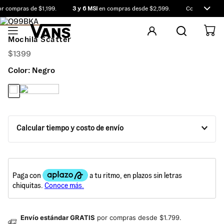
 compras de $1,199.
3 y 6 MSI
en compras desde $2,599.
Compra antes d
Mochila Scatter
$
1399
Color:
Negro
Calcular tiempo y costo de envío
Envío estándar GRATIS
por compras desde $1.799.