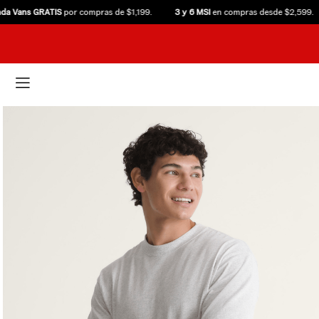
 Vans GRATIS
por compras de $1,199.
3 y 6 MSI
en compras desde $2,599.