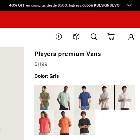
40% OFF
en compras desde $500. Ingresa
cupón KUESKINUEVO40
directamente
Playera premium Vans
$
1199
Color:
Gris