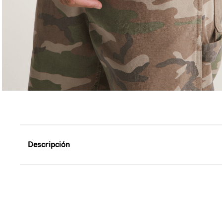
Descripción
Referencia: VN000TBPRKZ
Comodidad premium para el día a día.
Esta playera eleva lo esencial con un tejido de punto li
Su acabado lavado le da una textura suave y un look rel