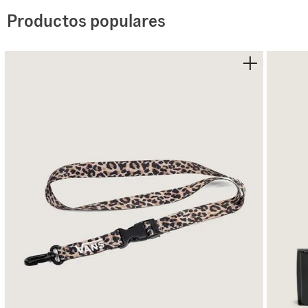
Productos populares
El ajuste holgado aporta comodidad y libertad de movimi
Confeccionada en algodón 100%, es una pieza versátil
Detalles:
- Tejido de punto ligero para confort durante todo el d
- Ajuste holgado para una silueta relajada y cómoda
- Manga corta ideal para climas cálidos
- Acabado lavado para una sensación suave y look vivid
- Estilo versátil para uso diario
- 100% algodón