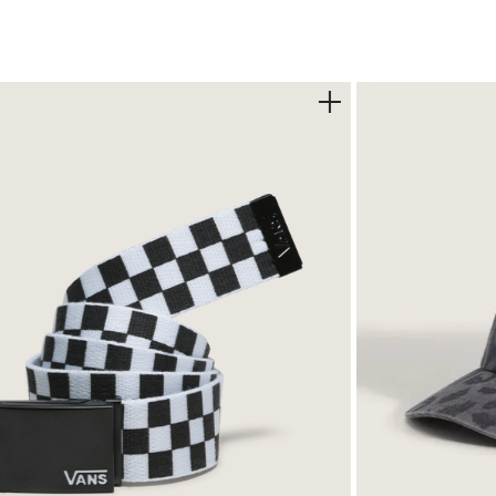
ento, ideal para el día a día.
 que combina confort premium con estilo casual.
ía
o