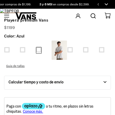
or compras de $1,199.
3 y 6 MSI
en compras desde $2,599.
Compra antes
Playera premium Vans
$
1199
Color:
Azul
Guía de tallas
Calcular tiempo y costo de envío