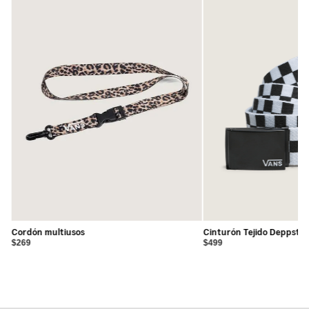
Tejido de punto ligero para confort durante todo el día-
Ajuste holgado para una silueta relajada y cómoda- Manga
corta ideal para climas cálidos- Acabado lavado para una
sensación suave y look vivido- Estilo versátil para uso
diario- 100% algodón
Cordón multiusos
Cinturón Tejido Deppster
$269
$499