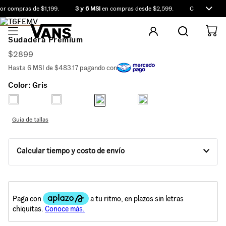
r compras de $1,199.
3 y 6 MSI
en compras desde $2,599.
Compra antes 
Sudadera Premium
$
2899
Hasta
6
MSI de
$483.17
pagando con
Color:
Gris
Guía de tallas
Calcular tiempo y costo de envío