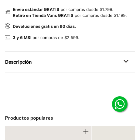
Envío estándar GRATIS
por compras desde $1.799.
Retiro en Tienda Vans GRATIS
por compras desde $1.199.
Devoluciones gratis en 90 días.
3 y 6 MSI
por compras de $2,599.
Descripción
Referencia: VN000T6FEMV
Comodidad y estilo relajado.
Esta sudadera premium combina calidez y estilo relajado
para tu día a día. Confeccionada en felpa gruesa, ofrece
una sensación de confort superior, mientras que su corte
holgado es ideal para los días de descanso o para capas
Productos populares
sobre otras prendas. El logo bordado tonal aporta un
toque sutil de marca, y el lavado de prenda le da ese
acabado desgastado y cómodo desde el primer uso. Con
bolsillo canguro y gorro ajustable, se convierte en un