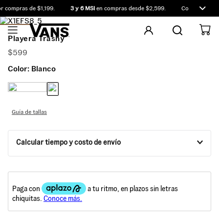
 compras de $1,199.
3 y 6 MSI
en compras desde $2,599.
Compra antes d
Playera Trashy
$
599
Color:
Blanco
Guía de tallas
Calcular tiempo y costo de envío