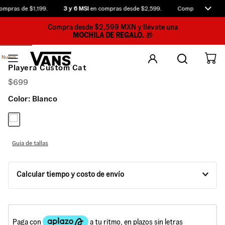
mpras de $1,199.
3 y 6 MSI
en compras desde $2,599.
Compra antes de l
Compra desde $2,599 MXN y llévate una
MOCHILA DE REGALO.
🎁
Nuevo
Playera Custom Cat
$
699
Color:
Blanco
Guía de tallas
Calcular tiempo y costo de envío