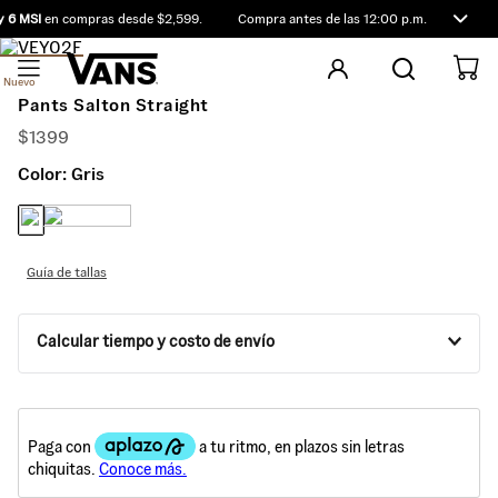
 6 MSI
en compras desde $2,599.
Compra antes de las 12:00 p.m. y recibe m
Nuevo
Pants Salton Straight
$
1399
Color:
Gris
Guía de tallas
Calcular tiempo y costo de envío