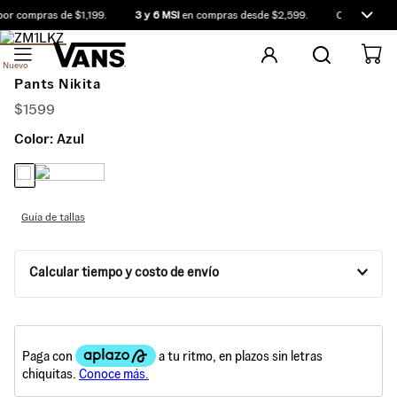
or compras de $1,199.
3 y 6 MSI
en compras desde $2,599.
Compra antes
Nuevo
Pants Nikita
$
1599
Color:
Azul
Guía de tallas
Calcular tiempo y costo de envío