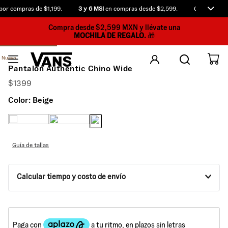
or compras de $1,199.
3 y 6 MSI
en compras desde $2,599.
Compra antes
Compra desde $2,599 MXN y llévate una
MOCHILA DE REGALO.
🎁
Nuevo
Pantalón Authentic Chino Wide
$
1399
Color:
Beige
Guía de tallas
Calcular tiempo y costo de envío