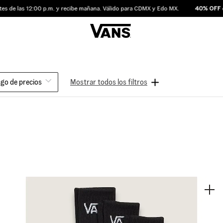
as 12:00 p.m. y recibe mañana. Válido para CDMX y Edo MX.
40% OFF
en com
go de precios
–
$1199