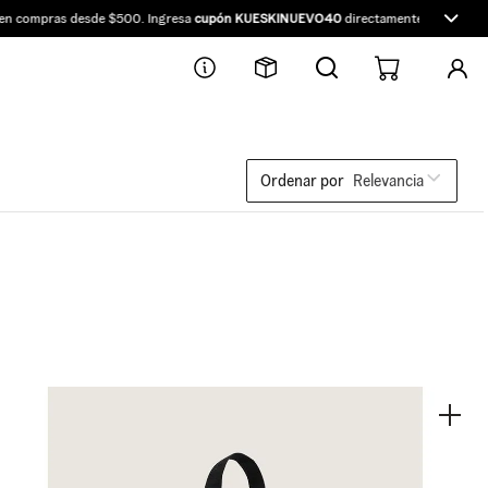
pras desde $500. Ingresa
cupón KUESKINUEVO40
directamente en Kueski.
Ordenar por
Relevancia