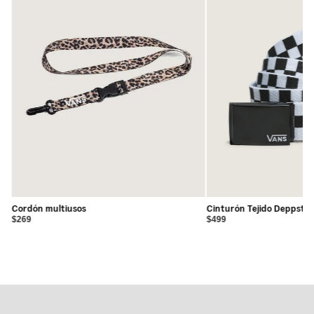
•
Exterior: 100% nylon.
•
Forro: 100% poliéster con recubrimiento de poliuretano.
Cordón multiusos
Cinturón Tejido Deppster
$269
$499