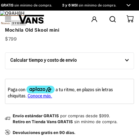
 GRATIS
sin mínimo de compra.
3 y 6 MSI
sin mínimo de compra.
9 y 12 M
Nuevo
3 Y 6 MSI
Mochila Old Skool mini
$
799
Calcular tiempo y costo de envío
Envío estándar GRATIS
por compras desde $999.
Retiro en Tienda Vans GRATIS
sin mínimo de compra.
Devoluciones gratis en 90 días.