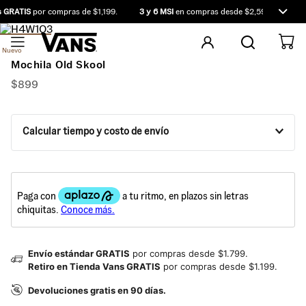
s GRATIS
por compras de $1,199.
3 y 6 MSI
en compras desde $2,599.
Com
Nuevo
Mochila Old Skool
$
899
Calcular tiempo y costo de envío
Envío estándar GRATIS
por compras desde $1.799.
Retiro en Tienda Vans GRATIS
por compras desde $1.199.
Devoluciones gratis en 90 días.