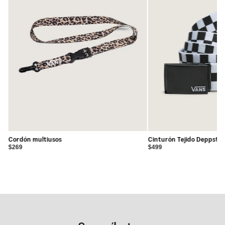
•
Capacidad: 22 litros.
•
Dimensiones: 42 (alto) x 32 (ancho) x 12 (fondo) cm.
Cordón multiusos
Cinturón Tejido Deppster
$269
$499