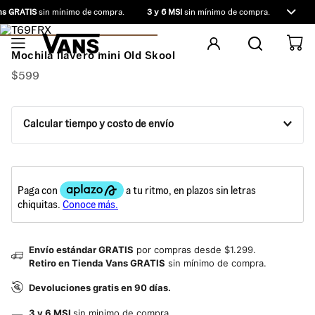
s GRATIS
sin mínimo de compra.
3 y 6 MSI
sin mínimo de compra.
9 y 12 
Mochila llavero mini Old Skool
$
599
Calcular tiempo y costo de envío
Envío estándar GRATIS
por compras desde $1.299.
Retiro en Tienda Vans GRATIS
sin mínimo de compra.
Devoluciones gratis en 90 días.
3 y 6 MSI
sin minimo de compra.