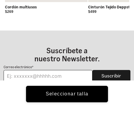
Cordón multiusos
Cinturón Tejido Deppster
$269
$499
Suscríbete a
nuestro Newsletter.
Correo electrónico*
Suscribir
Acepto los
Términos y Condiciones
y la
Política de Privacidad
Seleccionar talla
TIENDA
Hombre
AYUDA
Mujer