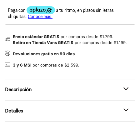
Envío estándar GRATIS
por compras desde $1.799.
Retiro en Tienda Vans GRATIS
por compras desde $1.199.
Devoluciones gratis en 90 días.
3 y 6 MSI
por compras de $2,599.
Descripción
Referencia: VN000TNWFOA
Detalles
Estilo suave. Detalle retro.
La camisa Maybelle Knit combina un jersey texturizado
•
Diseño versátil: Camisa de punto de manga corta con
con botones al frente y rayas definidas, logrando el
botones al frente, ideal para ponértela y quitártela sin
equilibrio perfecto entre un look impecable y una
complicaciones.