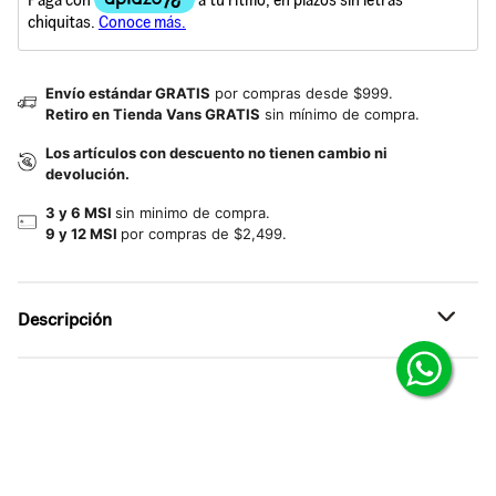
Envío estándar GRATIS
por compras desde $999.
Retiro en Tienda Vans GRATIS
sin mínimo de compra.
Los artículos con descuento no tienen cambio ni
devolución.
3 y 6 MSI
sin minimo de compra.
9 y 12 MSI
por compras de $2,499.
Descripción
Referencia: VN000TAE5TU
Camisa casual con botones para un estilo relajado.
Esta camisa de manga larga con botones está diseñada
para acompañarte en el día a día con un look relajado y
fresco. Confeccionada en una mezcla de algodón y lino,