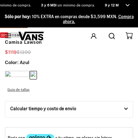
mínimo de compra.
3 y 6 MSI
sin mínimo de compra.
9 y 12 MSI
por compr
Sólo por hoy:
10% EXTRA en compras desde $3,599 MXN.
Compra
ahora.
20%
3 Y 6 MSI
Camisa Lawson
$
1119
$
1399
Color:
Azul
Guía de tallas
Calcular tiempo y costo de envío