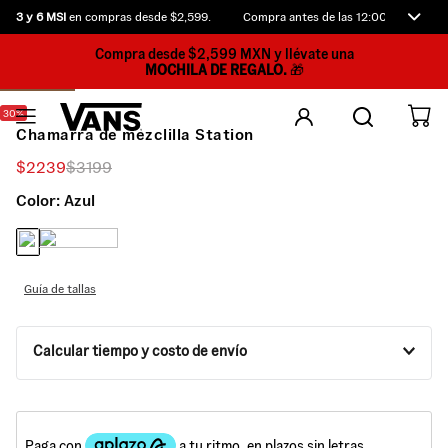
3 y 6 MSI
en compras desde $2,599.
Compra antes de las 12:00 p.m. y rec
Compra desde $2,599 MXN y llévate una
MOCHILA DE REGALO.
🎁
30%
Chamarra de mezclilla Station
$
2239
$
3199
Color:
Azul
Guía de tallas
Calcular tiempo y costo de envío