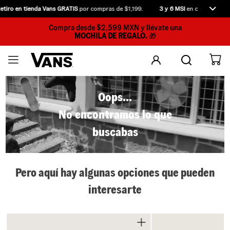
iro en tienda Vans GRATIS
por compras de $1,199.
3 y 6 MSI
en compras desde
Compra desde $2,599 MXN y llévate una
MOCHILA DE REGALO.
🎁
Oops...
No encontramos lo que
buscabas
Pero aquí hay algunas opciones que pueden
interesarte