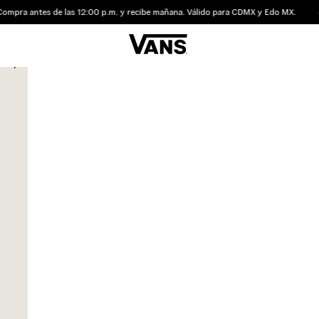
pra antes de las 12:00 p.m. y recibe mañana. Válido para CDMX y Edo MX.
40