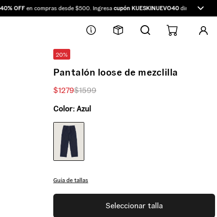
% OFF
en compras desde $500. Ingresa
cupón KUESKINUEVO40
directamente en 
20%
Pantalón loose de mezclilla
$
1279
$
1599
Color:
Azul
Guía de tallas
Seleccionar talla