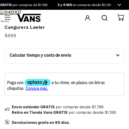
 GRATIS
por compras de $1,199.
3 y 6 MSI
en compras desde $2,599.
Comp
Nuevo
Cangurera Lawler
$
899
Calcular tiempo y costo de envío
Envío estándar GRATIS
por compras desde $1.799.
Retiro en Tienda Vans GRATIS
por compras desde $1.199.
Devoluciones gratis en 90 días.