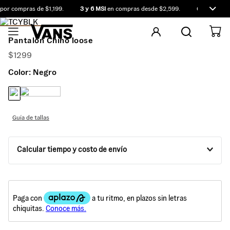
or compras de $1,199.
3 y 6 MSI
en compras desde $2,599.
Compra antes
Pantalón Chino loose
$
1299
Color:
Negro
Guía de tallas
Calcular tiempo y costo de envío