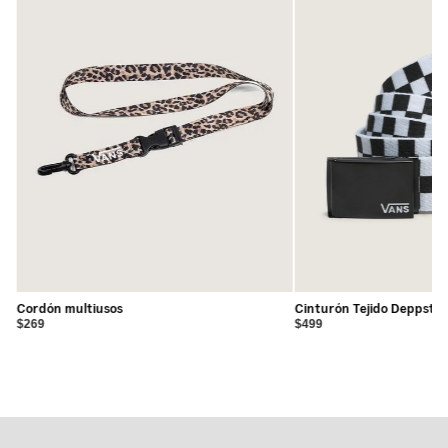
botón- Refuerzos bordados Drop-V para mayor
durabilidad- Presilla en “V” en la parte trasera de la
pretina- Cinta de sarga Checkerboard en el interior de la
bragueta- Etiqueta tipo flag en el dobladillo para mayor
branding al doblar el bajo- Corte loose para una silueta
amplia y cómoda- Apertura de pierna: 18. 5”- Mezcla de
tela resistente y flexible: 64% poliéster, 34% algodón, 2%
spandexInstrucciones de cuidado:- No lavar en seco- No
usar blanqueador
Cordón multiusos
Cinturón Tejido Deppster
$269
$499