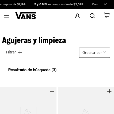
compras de $1,199.
3 y 6 MSI
en compras desde $2,599.
Compra antes de
Agujeras y limpieza
Filtrar
Ordenar por
Resultado de búsqueda (3)