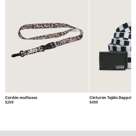
2% elastano
Cordón multiusos
Cinturón Tejido Deppster
$269
$499