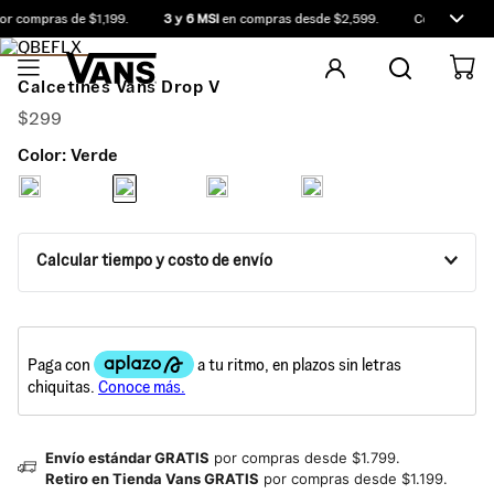
r compras de $1,199.
3 y 6 MSI
en compras desde $2,599.
Compra antes 
Calcetines Vans Drop V
$
299
Color:
Verde
Calcular tiempo y costo de envío
Envío estándar GRATIS
por compras desde $1.799.
Retiro en Tienda Vans GRATIS
por compras desde $1.199.