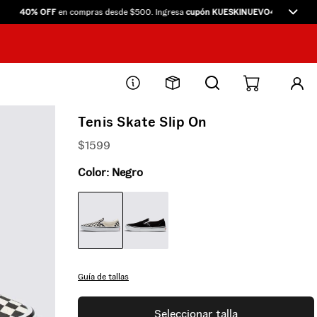
40% OFF
en compras desde $500. Ingresa
cupón KUESKINUEVO40
directamente e
Tenis Skate Slip On
$
1599
Color:
Negro
Guía de tallas
Seleccionar talla