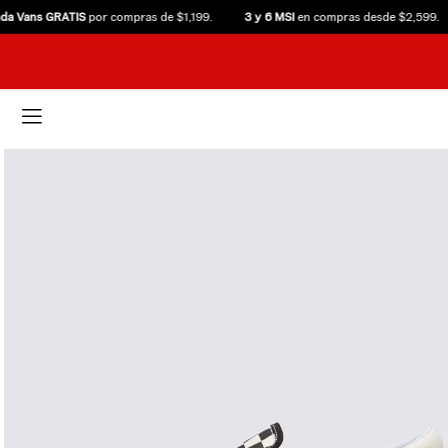
ans GRATIS
por compras de $1,199.
3 y 6 MSI
en compras desde $2,599.
C