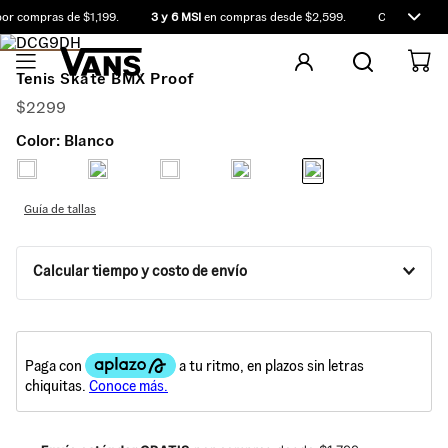
r compras de $1,199.
3 y 6 MSI
en compras desde $2,599.
Compra antes 
Tenis Skate BMX Proof
$
2299
Color:
Blanco
Guía de tallas
Calcular tiempo y costo de envío