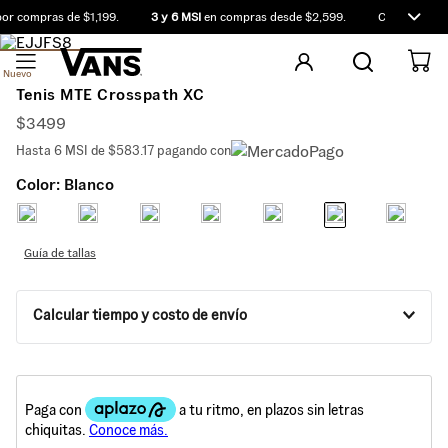
r compras de $1,199.
3 y 6 MSI
en compras desde $2,599.
Compra antes
Nuevo
Tenis MTE Crosspath XC
$
3499
Hasta
6
MSI de
$583.17
pagando con
Color:
Blanco
Guía de tallas
Calcular tiempo y costo de envío