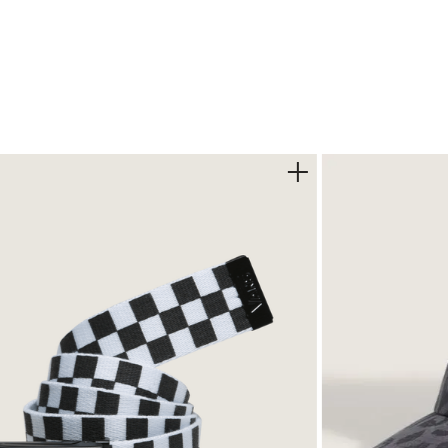
hacen sentir nostálgico pero totalmente actual, ideal para quie
o
e retro
 durabilidad
iable