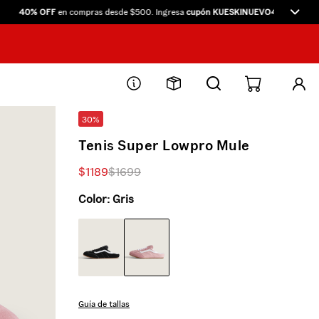
40% OFF
en compras desde $500. Ingresa
cupón KUESKINUEVO40
directamente 
30%
Tenis Super Lowpro Mule
$
1189
$
1699
Color:
Gris
Guía de tallas