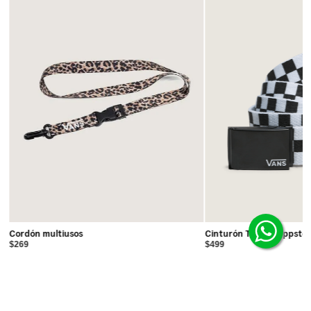
Cordón multiusos
Cinturón Tejido Deppste
$269
$499