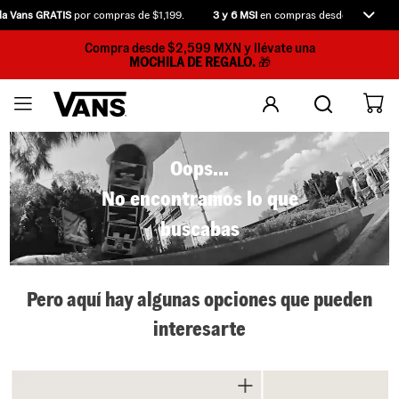
da Vans GRATIS
por compras de $1,199.
3 y 6 MSI
en compras desde $2,599.
Compra desde $2,599 MXN y llévate una
MOCHILA DE REGALO.
🎁
Oops...
No encontramos lo que
buscabas
Pero aquí hay algunas opciones que pueden
interesarte