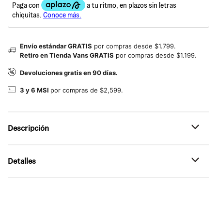
Envío estándar GRATIS
por compras desde $1.799.
Retiro en Tienda Vans GRATIS
por compras desde $1.199.
Devoluciones gratis en 90 días.
3 y 6 MSI
por compras de $2,599.
Descripción
Referencia: VN000D837WM
Detalles
Versatilidad Retro.
Inspirados en nuestra colección Serio de los años 80.
•
Estilo clásico: Tenis de perfil bajo inspirados en las
Fusionando el estilo vintage con un toque moderno.
pistas de atletismo vintage.
Los tenis Super Lowpro reviven un legado de perfil bajo,
•
Herencia ochentera: Diseño basado en el icónico modelo
tomando inspiración de las siluetas delgadas y cercanas al