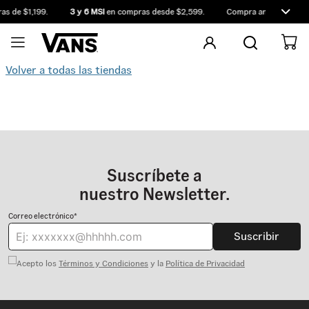
s de $1,199.
3 y 6 MSI
en compras desde $2,599.
Compra antes de las 1
Volver a todas las tiendas
Suscríbete a
nuestro Newsletter.
Correo electrónico*
Suscribir
Acepto los
Términos y Condiciones
y la
Política de Privacidad