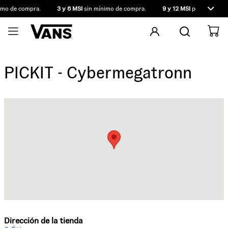
imo de compra.
3 y 6 MSI
sin mínimo de compra.
9 y 12 MSI
por compras 
PICKIT - Cybermegatronn
Dirección de la tienda