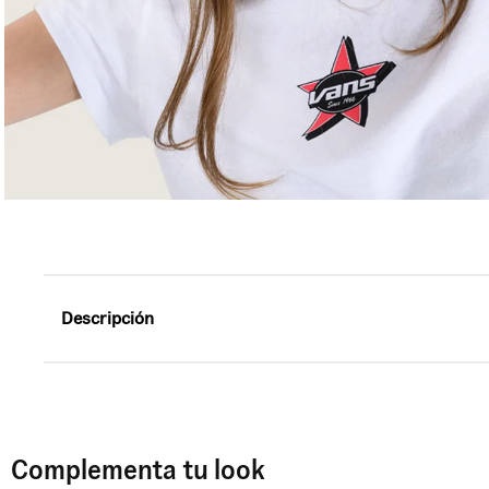
Descripción
Referencia: VN000SWBWHT
Playera crop blanca de manga corta con estampado de e
Complementa tu look