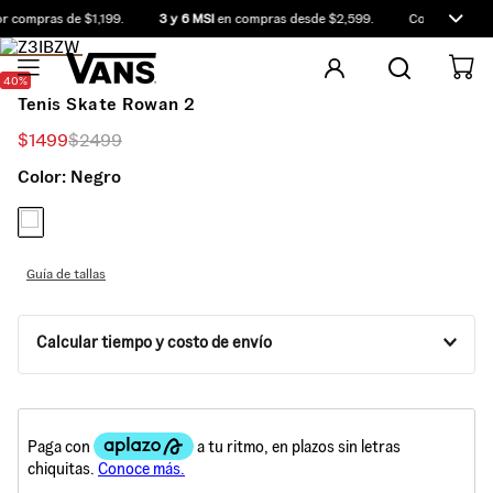
 compras de $1,199.
3 y 6 MSI
en compras desde $2,599.
Compra antes d
40%
Tenis Skate Rowan 2
$
1499
$
2499
Color:
Negro
Guía de tallas
Calcular tiempo y costo de envío