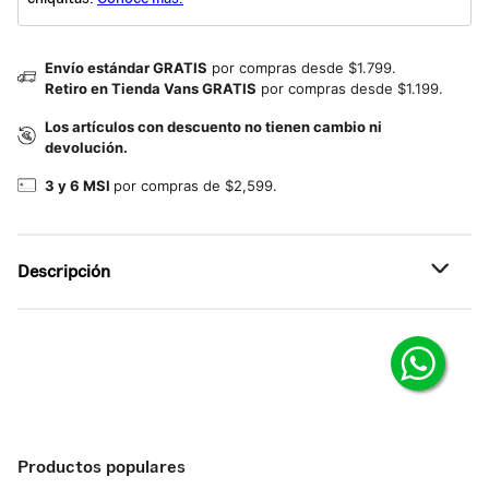
Envío estándar GRATIS
por compras desde $1.799.
Retiro en Tienda Vans GRATIS
por compras desde $1.199.
Los artículos con descuento no tienen cambio ni
devolución.
3 y 6 MSI
por compras de $2,599.
Descripción
Referencia: VN000D5D1O7
Lo mejor de ambos mundos.
Soporte de cupsole con la sensación de la suela
vulcanizada gracias a WaffleCup™.
Los tenis Skate 2 Wayvee combinan lo mejor de ambos
Productos populares
mundos: la amortiguación de un cupsole con la sensación