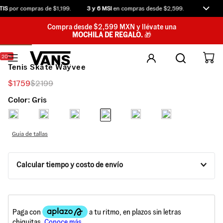
IS
por compras de $1,199.
3 y 6 MSI
en compras desde $2,599.
Compra a
Compra desde $2,599 MXN y llévate una
MOCHILA DE REGALO.
🎁
20%
Tenis Skate Wayvee
$
1759
$
2199
Color:
Gris
Guía de tallas
Calcular tiempo y costo de envío